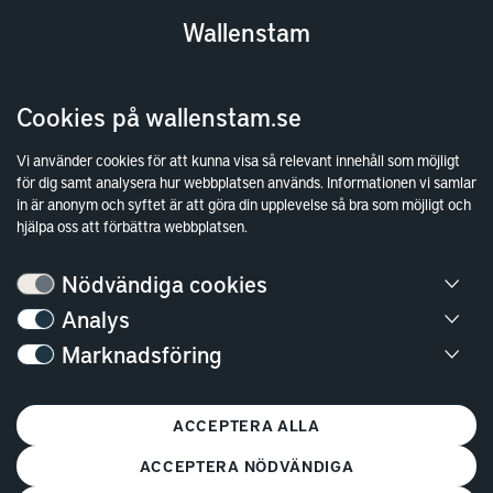
Wallenstam
Investor Relations
Cookies på wallenstam.se
Finansiella rapporter
Sök fakturamottagare
Vi använder cookies för att kunna visa så relevant innehåll som möjligt
för dig samt analysera hur webbplatsen används. Informationen vi samlar
Våra fastigheter
in är anonym och syftet är att göra din upplevelse så bra som möjligt och
Hållbarhet
hjälpa oss att förbättra webbplatsen.
Jobba hos oss
Nödvändiga cookies
Kontakt
Analys
Marknadsföring
Kundservice
Göteborg
ACCEPTERA ALLA
Stockholm
ACCEPTERA NÖDVÄNDIGA