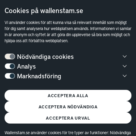
Cookies på wallenstam.se
Finansiella rapporter
Sök fakturamottagare
Vi använder cookies för att kunna visa så relevant innehåll som möjligt
för dig samt analysera hur webbplatsen används. Informationen vi samlar
Våra fastigheter
in är anonym och syftet är att göra din upplevelse så bra som möjligt och
Hållbarhet
hjälpa oss att förbättra webbplatsen.
Jobba hos oss
Nödvändiga cookies
Kontakt
Analys
Marknadsföring
Kundservice
Göteborg
ACCEPTERA ALLA
Stockholm
ACCEPTERA NÖDVÄNDIGA
ACCEPTERA URVAL
Wallenstam.se använder cookies för tre typer av funktioner: Nödvändiga