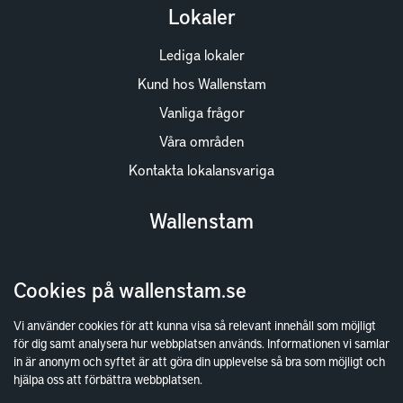
Lokaler
Lediga lokaler
Kund hos Wallenstam
Vanliga frågor
Våra områden
Kontakta lokalansvariga
Wallenstam
Investor Relations
Cookies på wallenstam.se
Finansiella rapporter
Sök fakturamottagare
Vi använder cookies för att kunna visa så relevant innehåll som möjligt
för dig samt analysera hur webbplatsen används. Informationen vi samlar
Våra fastigheter
in är anonym och syftet är att göra din upplevelse så bra som möjligt och
Hållbarhet
hjälpa oss att förbättra webbplatsen.
Jobba hos oss