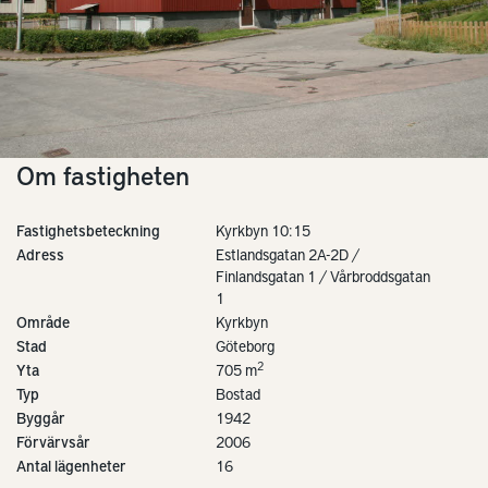
Om fastigheten
Fastighetsbeteckning
Kyrkbyn 10:15
Adress
Estlandsgatan 2A-2D /
Finlandsgatan 1 / Vårbroddsgatan
1
Område
Kyrkbyn
Stad
Göteborg
2
Yta
705 m
Typ
Bostad
Byggår
1942
Förvärvsår
2006
Antal lägenheter
16