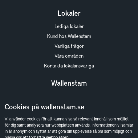
Lokaler
Lediga lokaler
Kund hos Wallenstam
Vanliga frågor
Våra områden
Kontakta lokalansvariga
Wallenstam
Investor Relations
Cookies på wallenstam.se
Finansiella rapporter
Sök fakturamottagare
Vi använder cookies för att kunna visa så relevant innehåll som möjligt
för dig samt analysera hur webbplatsen används. Informationen vi samlar
Våra fastigheter
in är anonym och syftet är att göra din upplevelse så bra som möjligt och
Hållbarhet
hjälpa oss att förbättra webbplatsen.