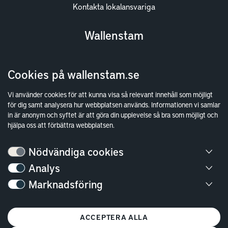
Kontakta lokalansvariga
Wallenstam
Investor Relations
Cookies på wallenstam.se
Finansiella rapporter
Sök fakturamottagare
Vi använder cookies för att kunna visa så relevant innehåll som möjligt
för dig samt analysera hur webbplatsen används. Informationen vi samlar
Våra fastigheter
in är anonym och syftet är att göra din upplevelse så bra som möjligt och
Hållbarhet
hjälpa oss att förbättra webbplatsen.
Jobba hos oss
Nödvändiga cookies
Kontakt
Analys
Marknadsföring
Kundservice
Göteborg
ACCEPTERA ALLA
Stockholm