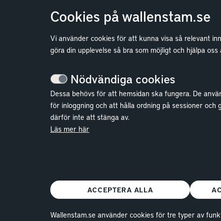
Cookies på wallenstam.se
Vi använder cookies för att kunna visa så relevant in
Bostäder
göra din upplevelse så bra som möjligt och hjälpa oss
Lediga bostäder
Nödvändiga cookies
Bostadskö
Dessa behövs för att hemsidan ska fungera. De anvä
Mina Sidor
för inloggning och att hålla ordning på sessioner och 
därför inte att stänga av.
Vanliga frågor
Läs mer här
Parkering och förråd
Kundservice
ACCEPTERA ALLA
A
Wallenstam.se använder cookies för tre typer av funkt