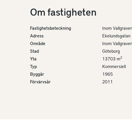
Om fastigheten
Fastighetsbeteckning
Inom Vallgrave
Adress
Ekelundsgatan 
Område
Inom Vallgrave
Stad
Göteborg
2
Yta
13703 m
Typ
Kommersiell
Byggår
1965
Förvärvsår
2011