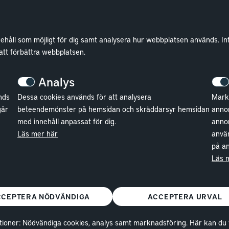
nehåll som möjligt för dig samt analysera hur webbplatsen används. In
Lokaler
Wallenstam
 att förbättra webbplatsen.
Lediga lokaler
Investor Relations
Analys
Kund hos Wallenstam
Finansiella rapporter
nds
Dessa cookies används för att analysera
Markn
Vanliga frågor
Sök fakturamottagare
går
beteendemönster på hemsidan och skräddarsyr hemsidan
annon
med innehåll anpassat för dig.
anno
Våra områden
Våra fastigheter
Läs mer här
använ
Kontakta lokalansvariga
Hållbarhet
på an
Jobba hos oss
Läs 
CCEPTERA NÖDVÄNDIGA
ACCEPTERA URVAL
ioner: Nödvändiga cookies, analys samt marknadsföring. Här kan du välj