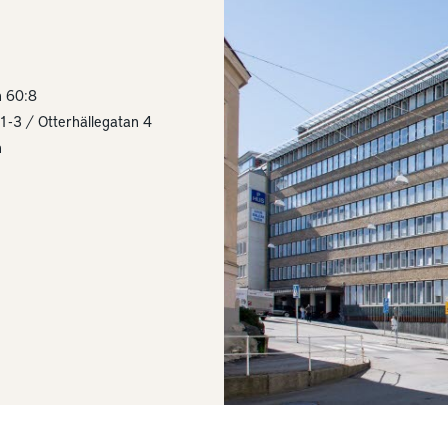
n 60:8
1-3 / Otterhällegatan 4
n