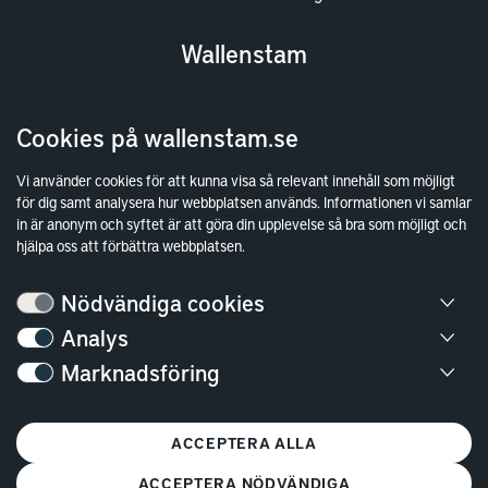
Wallenstam
Investor Relations
Cookies på wallenstam.se
Finansiella rapporter
Sök fakturamottagare
Vi använder cookies för att kunna visa så relevant innehåll som möjligt
för dig samt analysera hur webbplatsen används. Informationen vi samlar
Våra fastigheter
in är anonym och syftet är att göra din upplevelse så bra som möjligt och
Hållbarhet
hjälpa oss att förbättra webbplatsen.
Jobba hos oss
Nödvändiga cookies
Kontakt
Analys
Marknadsföring
Kundservice
Göteborg
ACCEPTERA ALLA
Stockholm
ACCEPTERA NÖDVÄNDIGA