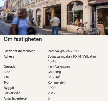
Om fastigheten
Fastighetsbeteckning
Inom Vallgraven 23:13
Adress
Södra Larmgatan 10-14/Vallgatan
15-19
Område
Inom Vallgraven
Stad
Göteborg
2
Yta
5156 m
Typ
Kommersiell
Byggår
1929
Förvärvsår
2017
Antal lägenheter
5