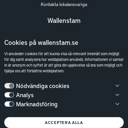
Kontakta lokalansvariga
Wallenstam
Investor Relations
Cookies på wallenstam.se
Finansiella rapporter
Sök fakturamottagare
Vi använder cookies för att kunna visa så relevant innehåll som möjligt
för dig samt analysera hur webbplatsen används. Informationen vi samlar
Våra fastigheter
in är anonym och syftet är att göra din upplevelse så bra som möjligt och
Hållbarhet
hjälpa oss att förbättra webbplatsen.
Jobba hos oss
Nödvändiga cookies
Kontakt
Analys
Marknadsföring
Kundservice
Göteborg
ACCEPTERA ALLA
Stockholm