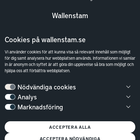
Wallenstam
Investor Relations
Cookies på wallenstam.se
Finansiella rapporter
Sök fakturamottagare
Vi använder cookies för att kunna visa så relevant innehåll som möjligt
för dig samt analysera hur webbplatsen används. Informationen vi samlar
Våra fastigheter
in är anonym och syftet är att göra din upplevelse så bra som möjligt och
Hållbarhet
hjälpa oss att förbättra webbplatsen.
Jobba hos oss
Nödvändiga cookies
Kontakt
Analys
Marknadsföring
Kundservice
Göteborg
ACCEPTERA ALLA
Stockholm
ACCEPTERA NÖDVÄNDIGA