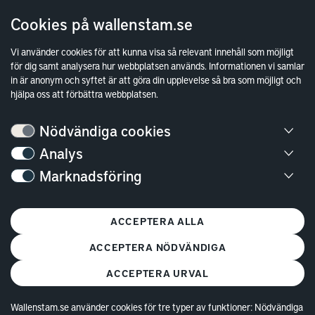
Cookies på wallenstam.se
Finansiella rapporter
Sök fakturamottagare
Vi använder cookies för att kunna visa så relevant innehåll som möjligt
för dig samt analysera hur webbplatsen används. Informationen vi samlar
Våra fastigheter
in är anonym och syftet är att göra din upplevelse så bra som möjligt och
Hållbarhet
hjälpa oss att förbättra webbplatsen.
Jobba hos oss
Nödvändiga cookies
Kontakt
Analys
Marknadsföring
Kundservice
Göteborg
ACCEPTERA ALLA
Stockholm
ACCEPTERA NÖDVÄNDIGA
ACCEPTERA URVAL
Wallenstam.se använder cookies för tre typer av funktioner: Nödvändiga