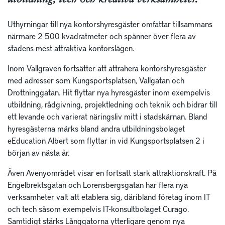
utbildning, tech och kreativa verksamheter.
Uthyrningar till nya kontorshyresgäster omfattar tillsammans
närmare 2 500 kvadratmeter och spänner över flera av
stadens mest attraktiva kontorslägen.
Inom Vallgraven fortsätter att attrahera kontorshyresgäster
med adresser som Kungsportsplatsen, Vallgatan och
Drottninggatan. Hit flyttar nya hyresgäster inom exempelvis
utbildning, rådgivning, projektledning och teknik och bidrar till
ett levande och varierat näringsliv mitt i stadskärnan. Bland
hyresgästerna märks bland andra utbildningsbolaget
eEducation Albert som flyttar in vid Kungsportsplatsen 2 i
början av nästa år.
Även Avenyområdet visar en fortsatt stark attraktionskraft. På
Engelbrektsgatan och Lorensbergsgatan har flera nya
verksamheter valt att etablera sig, däribland företag inom IT
och tech såsom exempelvis IT-konsultbolaget Curago.
Samtidigt stärks Långgatorna ytterligare genom nya