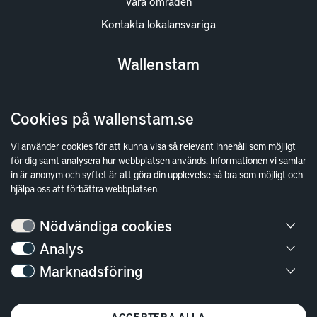
Våra områden
Kontakta lokalansvariga
Wallenstam
Investor Relations
Cookies på wallenstam.se
Finansiella rapporter
Sök fakturamottagare
Vi använder cookies för att kunna visa så relevant innehåll som möjligt
för dig samt analysera hur webbplatsen används. Informationen vi samlar
Våra fastigheter
in är anonym och syftet är att göra din upplevelse så bra som möjligt och
Hållbarhet
hjälpa oss att förbättra webbplatsen.
Jobba hos oss
Nödvändiga cookies
Kontakt
Analys
Marknadsföring
Kundservice
Göteborg
ACCEPTERA ALLA