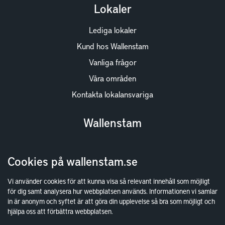
Lokaler
Lediga lokaler
Kund hos Wallenstam
Vanliga frågor
Våra områden
Kontakta lokalansvariga
Wallenstam
Investor Relations
Cookies på wallenstam.se
Finansiella rapporter
Sök fakturamottagare
Vi använder cookies för att kunna visa så relevant innehåll som möjligt
för dig samt analysera hur webbplatsen används. Informationen vi samlar
Våra fastigheter
in är anonym och syftet är att göra din upplevelse så bra som möjligt och
Hållbarhet
hjälpa oss att förbättra webbplatsen.
Jobba hos oss