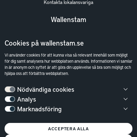
Kontakta lokalansvariga
Wallenstam
Investor Relations
Cookies på wallenstam.se
Finansiella rapporter
Sök fakturamottagare
Vi använder cookies för att kunna visa så relevant innehåll som möjligt
för dig samt analysera hur webbplatsen används. Informationen vi samlar
Våra fastigheter
in är anonym och syftet är att göra din upplevelse så bra som möjligt och
Hållbarhet
hjälpa oss att förbättra webbplatsen.
Jobba hos oss
Nödvändiga cookies
Kontakt
Analys
Marknadsföring
Kundservice
Göteborg
ACCEPTERA ALLA
Stockholm