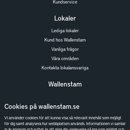
Kundservice
Lokaler
Lediga lokaler
Kund hos Wallenstam
Vanliga frågor
Våra områden
Kontakta lokalansvariga
Wallenstam
Investor Relations
Cookies på wallenstam.se
Finansiella rapporter
Sök fakturamottagare
Vi använder cookies för att kunna visa så relevant innehåll som möjligt
för dig samt analysera hur webbplatsen används. Informationen vi samlar
Våra fastigheter
in är anonym och syftet är att göra din upplevelse så bra som möjligt och