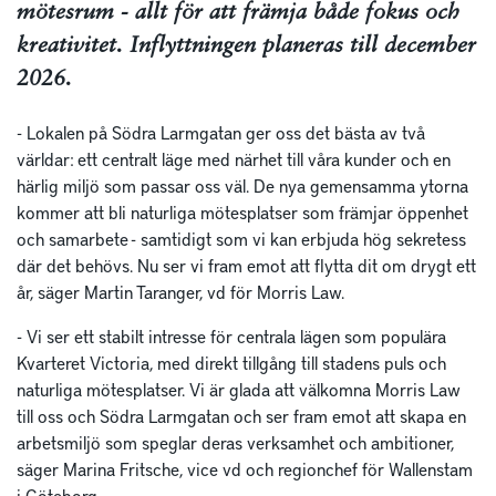
mötesrum - allt för att främja både fokus och
kreativitet. Inflyttningen planeras till december
2026.
- Lokalen på Södra Larmgatan ger oss det bästa av två
världar: ett centralt läge med närhet till våra kunder och en
härlig miljö som passar oss väl. De nya gemensamma ytorna
kommer att bli naturliga mötesplatser som främjar öppenhet
och samarbete - samtidigt som vi kan erbjuda hög sekretess
där det behövs. Nu ser vi fram emot att flytta dit om drygt ett
år, säger Martin Taranger, vd för Morris Law.
- Vi ser ett stabilt intresse för centrala lägen som populära
Kvarteret Victoria, med direkt tillgång till stadens puls och
naturliga mötesplatser. Vi är glada att välkomna Morris Law
till oss och Södra Larmgatan och ser fram emot att skapa en
arbetsmiljö som speglar deras verksamhet och ambitioner,
säger Marina Fritsche, vice vd och regionchef för Wallenstam
i Göteborg.