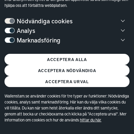
Hållbarhet
hjälpa oss att förbättra webbplatsen.
Jobba hos oss
Nödvändiga cookies
Kontakt
Analys
Marknadsföring
Kundservice
Göteborg
ACCEPTERA ALLA
Stockholm
ACCEPTERA NÖDVÄNDIGA
ACCEPTERA URVAL
Wallenstam.se använder cookies för tre typer av funktioner: Nödvändiga
cookies, analys samt marknadsföring. Här kan du välja vilka cookies du
© Copyright 2026 Wallenstam AB (publ)
Cookies
vill tillåta. Du kan när som helst återkalla eller ändra ditt samtycke,
genom att bocka ur checkboxarna och klicka på "Acceptera urval". Mer
Behandling av personuppgifter
information om cookies och hur de används
hittar du här.
Tillgänglighetsredogörelse
In english