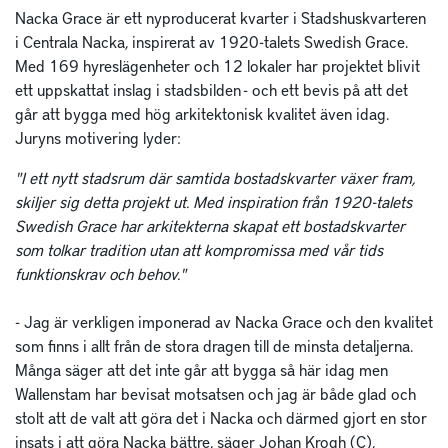
Nacka Grace är ett nyproducerat kvarter i Stadshuskvarteren
i Centrala Nacka, inspirerat av 1920-talets Swedish Grace.
Med 169 hyreslägenheter och 12 lokaler har projektet blivit
ett uppskattat inslag i stadsbilden - och ett bevis på att det
går att bygga med hög arkitektonisk kvalitet även idag.
Juryns motivering lyder:
"I ett nytt stadsrum där samtida bostadskvarter växer fram,
skiljer sig detta projekt ut. Med inspiration från 1920-talets
Swedish Grace har arkitekterna skapat ett bostadskvarter
som tolkar tradition utan att kompromissa med vår tids
funktionskrav och behov."
- Jag är verkligen imponerad av Nacka Grace och den kvalitet
som finns i allt från de stora dragen till de minsta detaljerna.
Många säger att det inte går att bygga så här idag men
Wallenstam har bevisat motsatsen och jag är både glad och
stolt att de valt att göra det i Nacka och därmed gjort en stor
insats i att göra Nacka bättre, säger Johan Krogh (C),