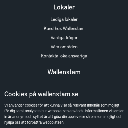
Lokaler
Lediga lokaler
Kund hos Wallenstam
Vanliga frågor
Våra områden
Kontakta lokalansvariga
Wallenstam
Investor Relations
Cookies på wallenstam.se
Finansiella rapporter
Sök fakturamottagare
Vi använder cookies för att kunna visa så relevant innehåll som möjligt
för dig samt analysera hur webbplatsen används. Informationen vi samlar
Våra fastigheter
in är anonym och syftet är att göra din upplevelse så bra som möjligt och
Hållbarhet
hjälpa oss att förbättra webbplatsen.