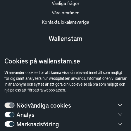
Vanliga frågor
Våra områden
Kontakta lokalansvariga
Wallenstam
Investor Relations
Cookies på wallenstam.se
Finansiella rapporter
Sök fakturamottagare
Vi använder cookies för att kunna visa så relevant innehåll som möjligt
för dig samt analysera hur webbplatsen används. Informationen vi samlar
Våra fastigheter
in är anonym och syftet är att göra din upplevelse så bra som möjligt och
Hållbarhet
hjälpa oss att förbättra webbplatsen.
Jobba hos oss
Nödvändiga cookies
Kontakt
Analys
Marknadsföring
Kundservice