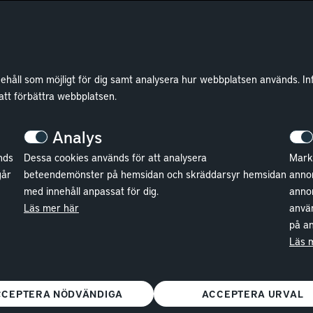
nehåll som möjligt för dig samt analysera hur webbplatsen används. In
 att förbättra webbplatsen.
Analys
nds
Dessa cookies används för att analysera
Markn
går
beteendemönster på hemsidan och skräddarsyr hemsidan
annon
med innehåll anpassat för dig.
anno
Läs mer här
använ
på an
Läs 
CCEPTERA NÖDVÄNDIGA
ACCEPTERA URVAL