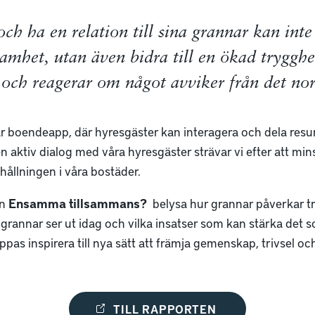
 och ha en relation till sina grannar kan int
amhet, utan även bidra till en ökad trygghet
 och reagerar om något avviker från det no
r boendeapp, där hyresgäster kan interagera och dela resurs
 aktiv dialog med våra hyresgäster strävar vi efter att m
ållningen i våra bostäder.
en
Ensamma tillsammans?
belysa hur grannar påverkar t
grannar ser ut idag och vilka insatser som kan stärka det so
pas inspirera till nya sätt att främja gemenskap, trivsel oc
TILL RAPPORTEN