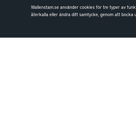
Wallenstam.se använder cookies för tre typer av funkt
återkalla eller ändra ditt samtycke, genom att bocka
Bostäder
Lediga bostäder
Bostadskö
Mina Sidor
Vanliga frågor
Parkering och förråd
Kundservice