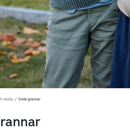
ch media
/
Goda grannar
rannar