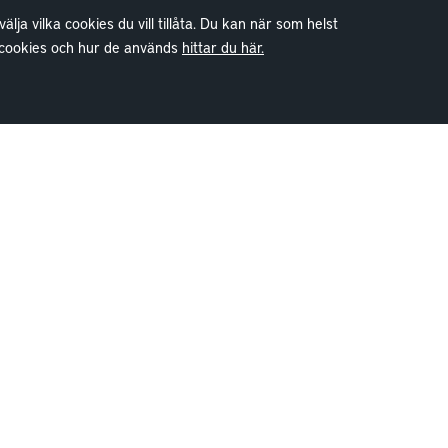
a vilka cookies du vill tillåta. Du kan när som helst
m cookies och hur de används
hittar du här.
Kontakt
Kundservice
Göteborg
Stockholm