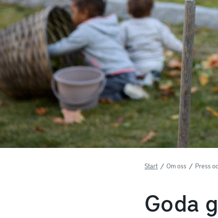
Start
/
Om oss
/
Press o
Goda g