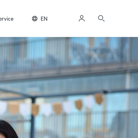
rvice
EN