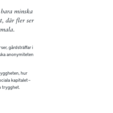
e bara minska
, där fler ser
rmala.
er, gårdsträffar i
inska anonymiteten
ryggheten, hur
ciala kapitalet –
h trygghet.