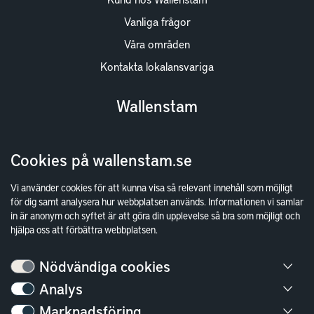
Vanliga frågor
Våra områden
Kontakta lokalansvariga
Wallenstam
Investor Relations
Cookies på wallenstam.se
Finansiella rapporter
Sök fakturamottagare
Vi använder cookies för att kunna visa så relevant innehåll som möjligt
för dig samt analysera hur webbplatsen används. Informationen vi samlar
Våra fastigheter
in är anonym och syftet är att göra din upplevelse så bra som möjligt och
Hållbarhet
hjälpa oss att förbättra webbplatsen.
Jobba hos oss
Nödvändiga cookies
Kontakt
Analys
Marknadsföring