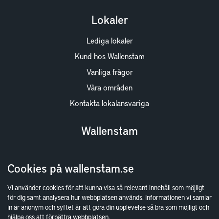
Lokaler
Lediga lokaler
Kund hos Wallenstam
Vanliga frågor
Våra områden
Kontakta lokalansvariga
Wallenstam
Investor Relations
Cookies på wallenstam.se
Finansiella rapporter
Sök fakturamottagare
Vi använder cookies för att kunna visa så relevant innehåll som möjligt
för dig samt analysera hur webbplatsen används. Informationen vi samlar
Våra fastigheter
in är anonym och syftet är att göra din upplevelse så bra som möjligt och
Hållbarhet
hjälpa oss att förbättra webbplatsen.