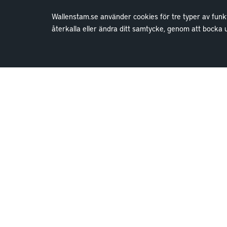
Wallenstam.se använder cookies för tre typer av funkt
återkalla eller ändra ditt samtycke, genom att bocka
Bostäder
Lediga bostäder
Bostadskö
Mina Sidor
Vanliga frågor
Parkering och förråd
Kundservice