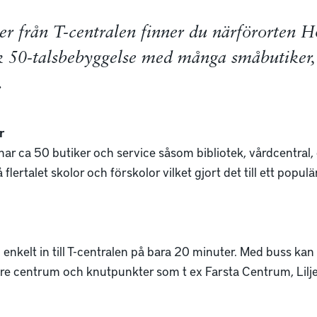
r från T-centralen finner du närförorten 
sk 50-talsbebyggelse med många småbutiker,
e.
r
r ca 50 butiker och service såsom bibliotek, vårdcentral, 
flertalet skolor och förskolor vilket gjort det till ett popul
 enkelt in till T-centralen på bara 20 minuter. Med buss ka
större centrum och knutpunkter som t ex Farsta Centrum, Lil