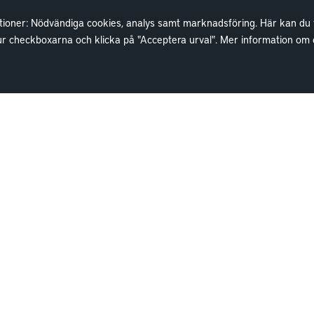
ioner: Nödvändiga cookies, analys samt marknadsföring. Här kan du välj
 ur checkboxarna och klicka på "Acceptera urval". Mer information o
Lokaler
Wallenstam
Lediga lokaler
Investor Relations
Kund hos Wallenstam
Finansiella rapporter
Vanliga frågor
Sök fakturamottagare
Våra områden
Våra fastigheter
Kontakta lokalansvariga
Hållbarhet
Jobba hos oss