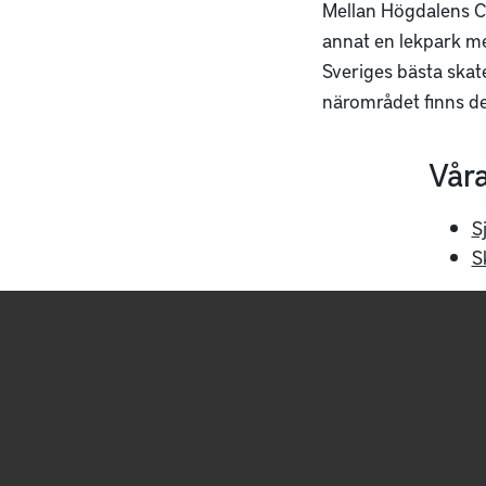
Mellan Högdalens C
annat en lekpark me
Sveriges bästa skat
närområdet finns det
Våra
S
S