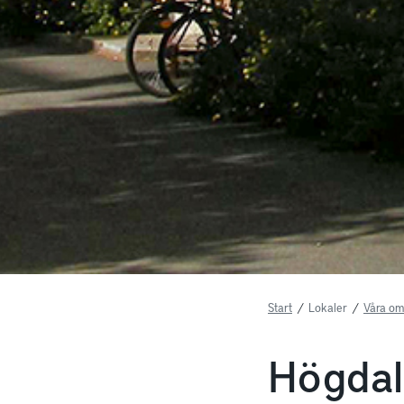
Start
/
Lokaler
/
Våra om
Högda