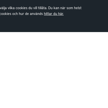
a vilka cookies du vill tillåta. Du kan när som helst
m cookies och hur de används
hittar du här.
Kontakt
Kundservice
Göteborg
Stockholm