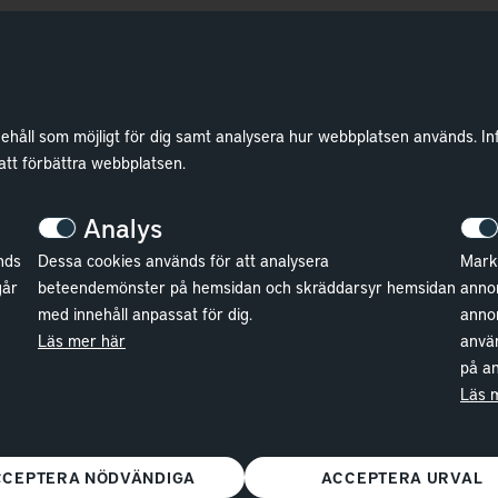
nehåll som möjligt för dig samt analysera hur webbplatsen används. In
 att förbättra webbplatsen.
Analys
nds
Dessa cookies används för att analysera
Markn
går
beteendemönster på hemsidan och skräddarsyr hemsidan
annon
med innehåll anpassat för dig.
anno
Läs mer här
använ
på an
Läs 
CCEPTERA NÖDVÄNDIGA
ACCEPTERA URVAL