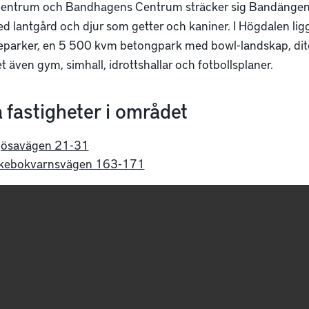
entrum och Bandhagens Centrum sträcker sig Bandängen.
d lantgård och djur som getter och kaniner. I Högdalen lig
eparker, en 5 500 kvm betongpark med bowl-landskap, ditc
 även gym, simhall, idrottshallar och fotbollsplaner.
 fastigheter i området
jösavägen 21-31
kebokvarnsvägen 163-171