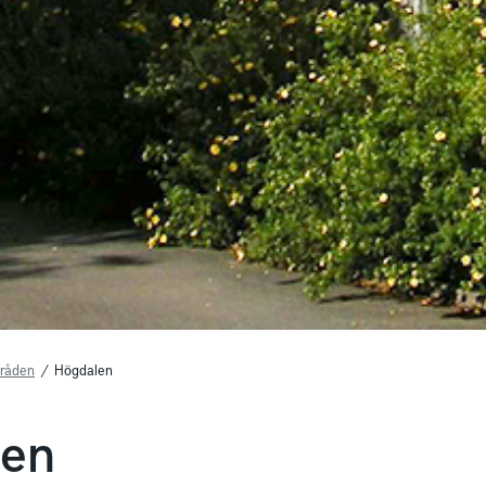
råden
/
Högdalen
len