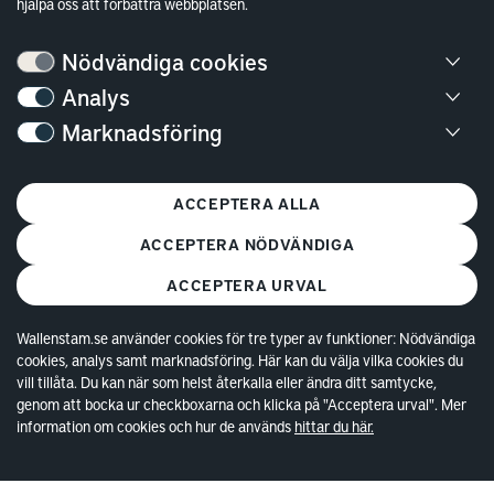
hjälpa oss att förbättra webbplatsen.
Bostäder
Nödvändiga cookies
Analys
Lediga bostäder
Marknadsföring
Bostadskö
Mina Sidor
ACCEPTERA ALLA
Vanliga frågor
Parkering och förråd
ACCEPTERA NÖDVÄNDIGA
Kundservice
ACCEPTERA URVAL
Lokaler
Wallenstam.se använder cookies för tre typer av funktioner: Nödvändiga
cookies, analys samt marknadsföring. Här kan du välja vilka cookies du
vill tillåta. Du kan när som helst återkalla eller ändra ditt samtycke,
Lediga lokaler
genom att bocka ur checkboxarna och klicka på "Acceptera urval". Mer
Kund hos Wallenstam
information om cookies och hur de används
hittar du här.
Vanliga frågor