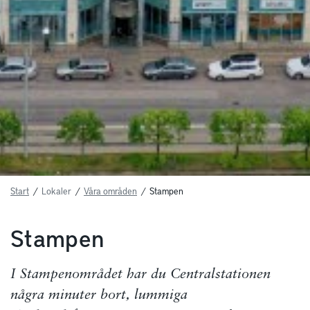
Start
/
Lokaler
/
Våra områden
/
Stampen
Stampen
I Stampenområdet har du Cen­tralstationen
några minuter bort, lummiga