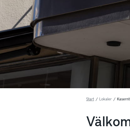
Start
/
Lokaler
/
Kasernt
Välkom