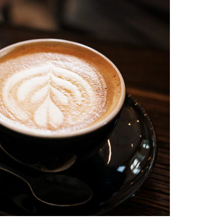
e som önskar fräscha
m vill tvätta