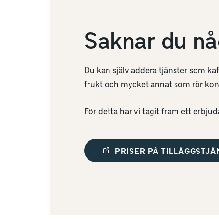
Tel:
020- 400
Du bokar en p
E-post:
kundse
Saknar du nå
I anslutning till c
Nätverk / Wifi (Le
upp sig. Vi har dess
träningskläder elle
Support tel
03
Du kan själv addera tjänster som k
mail:
support@
frukt och mycket annat som rör kont
Passersystem (Le
För detta har vi tagit fram ett erbj
https://help.
Larm (Leverantör:
PRISER PÅ TILLÄGGSTJÄ
Telefonsuppo
https://paral
Konferensteknik, l