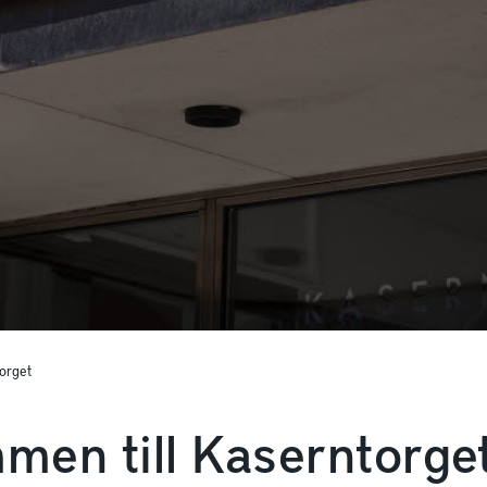
orget
men till Kaserntorget