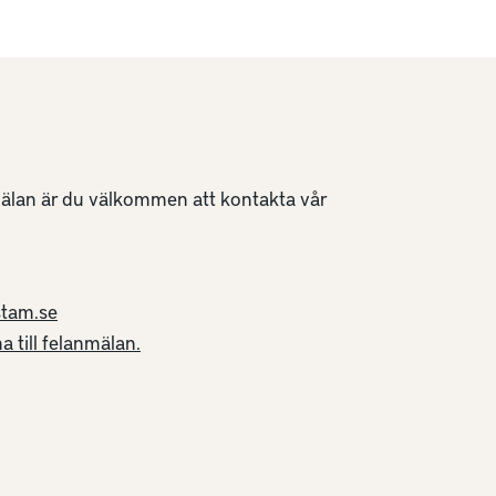
rt
08-446 63 00
är bemannad vardagar 08.00-17.00.
nmälan är du välkommen att kontakta vår
stam.se
a till felanmälan.