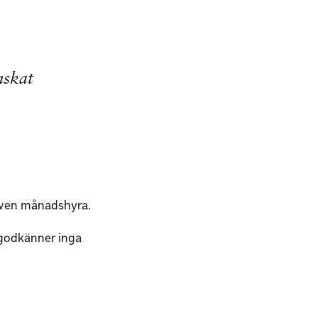
nskat
iven månadshyra.
 godkänner inga