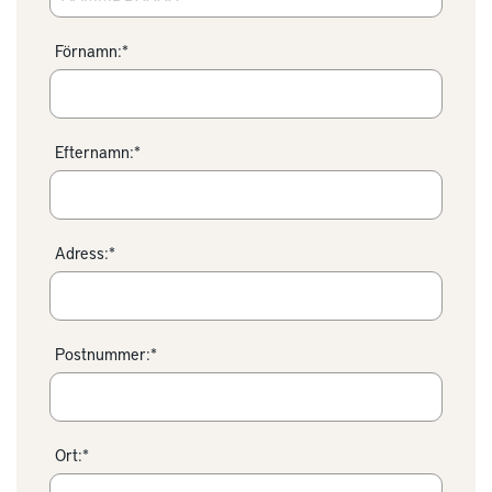
Förnamn:*
Efternamn:*
Adress:*
Postnummer:*
Ort:*