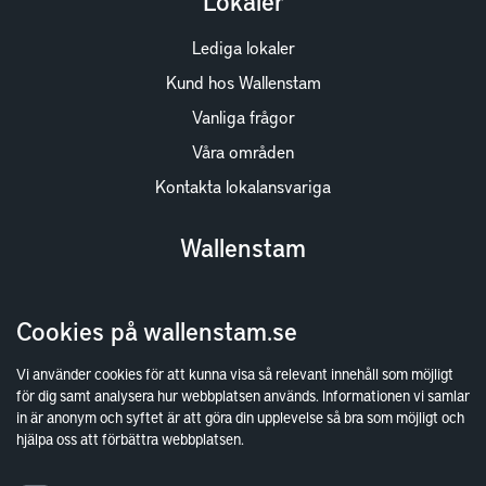
Lokaler
Lediga lokaler
Kund hos Wallenstam
Vanliga frågor
Våra områden
Kontakta lokalansvariga
Wallenstam
Investor Relations
Cookies på wallenstam.se
Finansiella rapporter
Sök fakturamottagare
Vi använder cookies för att kunna visa så relevant innehåll som möjligt
för dig samt analysera hur webbplatsen används. Informationen vi samlar
Våra fastigheter
in är anonym och syftet är att göra din upplevelse så bra som möjligt och
Hållbarhet
hjälpa oss att förbättra webbplatsen.
Jobba hos oss