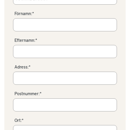
Förnamn:*
Efternamn:*
Adress:*
Postnummer:*
Ort:*