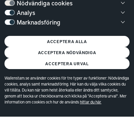
Bostäder
Nödvändiga cookies
Analys
Lediga bostäder
Marknadsföring
Bostadskö
Mina Sidor
ACCEPTERA ALLA
Vanliga frågor
Parkering och förråd
ACCEPTERA NÖDVÄNDIGA
Kundservice
ACCEPTERA URVAL
Lokaler
Wallenstam.se använder cookies för tre typer av funktioner: Nödvändiga
cookies, analys samt marknadsföring. Här kan du välja vilka cookies du
vill tillåta. Du kan när som helst återkalla eller ändra ditt samtycke,
Lediga lokaler
genom att bocka ur checkboxarna och klicka på "Acceptera urval". Mer
Kund hos Wallenstam
information om cookies och hur de används
hittar du här.
Vanliga frågor
Våra områden
Kontakta lokalansvariga