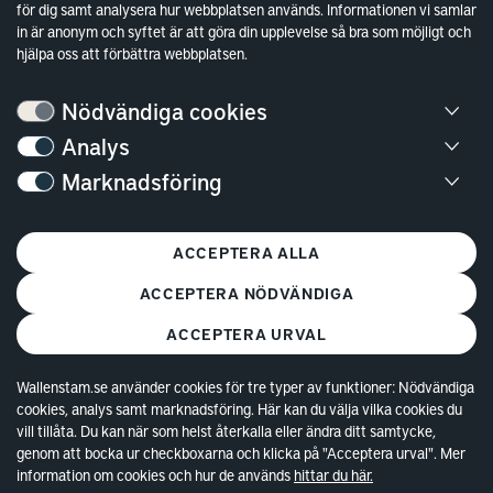
Finansiella rapporter
för dig samt analysera hur webbplatsen används. Informationen vi samlar
in är anonym och syftet är att göra din upplevelse så bra som möjligt och
Sök fakturamottagare
hjälpa oss att förbättra webbplatsen.
Våra fastigheter
Hållbarhet
Nödvändiga cookies
Jobba hos oss
Analys
Marknadsföring
Kontakt
Kundservice
ACCEPTERA ALLA
Göteborg
ACCEPTERA NÖDVÄNDIGA
Stockholm
ACCEPTERA URVAL
Wallenstam.se använder cookies för tre typer av funktioner: Nödvändiga
cookies, analys samt marknadsföring. Här kan du välja vilka cookies du
vill tillåta. Du kan när som helst återkalla eller ändra ditt samtycke,
genom att bocka ur checkboxarna och klicka på "Acceptera urval". Mer
information om cookies och hur de används
hittar du här.
© Copyright 2026 Wallenstam AB (publ)
Cookies