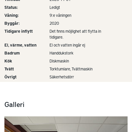
Status:
Ledigt
Våning:
9:e våningen
Byggår:
2020
Tidigare inflytt
Det finns möjlighet att flytta in
tidigare.
El, värme, vatten
El och vatten ingår ej
Badrum
Handdukstork
Kök
Diskmaskin
Tvätt
Torktumlare, Tvättmaskin
Övrigt
Säkerhetsdörr
Galleri