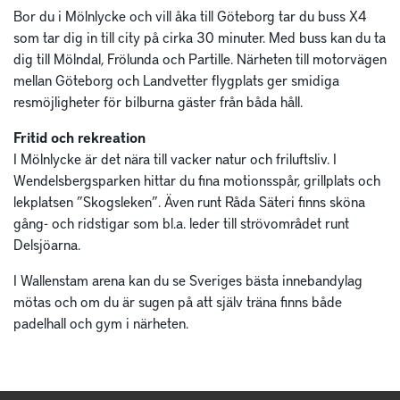
Bor du i Mölnlycke och vill åka till Göteborg tar du buss X4
som tar dig in till city på cirka 30 minuter. Med buss kan du ta
dig till Mölndal, Frölunda och Partille. Närheten till motorvägen
mellan Göteborg och Landvetter flygplats ger smidiga
resmöjligheter för bilburna gäster från båda håll.
Fritid och rekreation
I Mölnlycke är det nära till vacker natur och friluftsliv. I
Wendelsbergsparken hittar du fina motionsspår, grillplats och
lekplatsen ”Skogsleken”. Även runt Råda Säteri finns sköna
gång- och ridstigar som bl.a. leder till strövområdet runt
Delsjöarna.
I Wallenstam arena kan du se Sveriges bästa innebandylag
mötas och om du är sugen på att själv träna finns både
padelhall och gym i närheten.