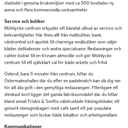
stadsdel i genuina bruksmiljöer med ca 500 bostäder, ny
arena och flera kommersiella verksamheter.
Service och butiker
Mölnlycke centrum erbjuder ett blandat utbud av service och
bekvämligheter. Här finns allt från matbutiker, bank,
vårdcentral och apotek till charmiga småbutiker som säljer
kläder, delikatesser och andra specialvaror. Restauranger och
caféer bidrar till en trivsam atmosfär och gör Mölnlycke
centrum till ett självklart val för både arbete och fritid.
Österut, bara 5 minuter från centrum, hittar du
Östermalmshallen där du efter en padelmatch kan slå dig ner
för att äta gott i den gemytliga restaurangen. Ytterligare ett
stenkast bort ligger det gamla fabriksområdet där du hittar
bland annat Friskis & Svettis välutrustade träningslokaler, ett
genuint stenugnsbageri med café samt ett par populära
restauranger som lockar både lokalbor och arbetspendlare.
Kommunikationer