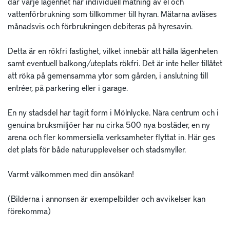
där varje lägenhet har individuell mätning av el och 
vattenförbrukning som tillkommer till hyran. Mätarna avläses 
månadsvis och förbrukningen debiteras på hyresavin. 

Detta är en rökfri fastighet, vilket innebär att hålla lägenheten 
samt eventuell balkong/uteplats rökfri. Det är inte heller tillåtet 
att röka på gemensamma ytor som gården, i anslutning till 
entréer, på parkering eller i garage. 

En ny stadsdel har tagit form i Mölnlycke. Nära centrum och i 
genuina bruksmiljöer har nu cirka 500 nya bostäder, en ny 
arena och fler kommersiella verksamheter flyttat in. Här ges 
det plats för både naturupplevelser och stadsmyller.

Varmt välkommen med din ansökan!

(Bilderna i annonsen är exempelbilder och avvikelser kan 
förekomma)