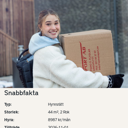
Snabbfakta
Typ:
Hyresrätt
Storlek:
44 m², 2 Rok
Hyra:
8987 kr/mån
Tillträde
2026-11-01