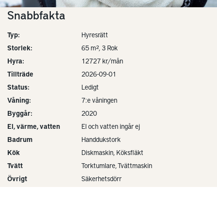
Snabbfakta
Typ:
Hyresrätt
Storlek:
65 m², 3 Rok
Hyra:
12727 kr/mån
Tillträde
2026-09-01
Status:
Ledigt
Våning:
7:e våningen
Byggår:
2020
El, värme, vatten
El och vatten ingår ej
Badrum
Handdukstork
Kök
Diskmaskin, Köksfläkt
Tvätt
Torktumlare, Tvättmaskin
Övrigt
Säkerhetsdörr