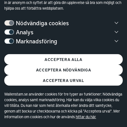
in är anonym och syftet är att göra din upplevelse så bra som möjligt och
Sök fakturamottagare
hjälpa oss att förbättra webbplatsen.
Våra fastigheter
Hållbarhet
Nödvändiga cookies
Jobba hos oss
Analys
Marknadsföring
Kontakt
Kundservice
ACCEPTERA ALLA
Göteborg
ACCEPTERA NÖDVÄNDIGA
Stockholm
ACCEPTERA URVAL
Wallenstam.se använder cookies för tre typer av funktioner: Nödvändiga
cookies, analys samt marknadsföring. Här kan du välja vilka cookies du
vill tillåta. Du kan när som helst återkalla eller ändra ditt samtycke,
genom att bocka ur checkboxarna och klicka på "Acceptera urval". Mer
information om cookies och hur de används
hittar du här.
© Copyright 2026 Wallenstam AB (publ)
Cookies
Behandling av personuppgifter