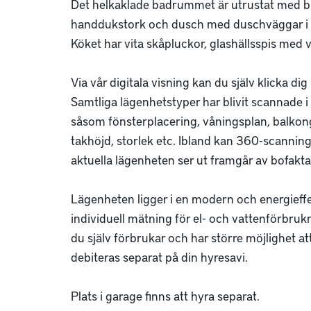
Det helkaklade badrummet är utrustat med bl
handdukstork och dusch med duschväggar i gl
Köket har vita skåpluckor, glashällsspis med 
Via vår digitala visning kan du själv klicka dig
Samtliga lägenhetstyper har blivit scannade 
såsom fönsterplacering, våningsplan, balkong,
takhöjd, storlek etc. Ibland kan 360-scannin
aktuella lägenheten ser ut framgår av bofaktab
Lägenheten ligger i en modern och energieffek
individuell mätning för el- och vattenförbruk
du själv förbrukar och har större möjlighet a
debiteras separat på din hyresavi. 

Plats i garage finns att hyra separat. 
