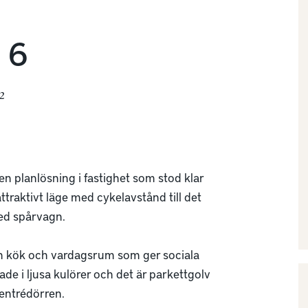
 6
²
n planlösning i fastighet som stod klar 
raktivt läge med cykelavstånd till det 
d spårvagn. 

n kök och vardagsrum som ger sociala 
e i ljusa kulörer och det är parkettgolv 
 entrédörren. 
