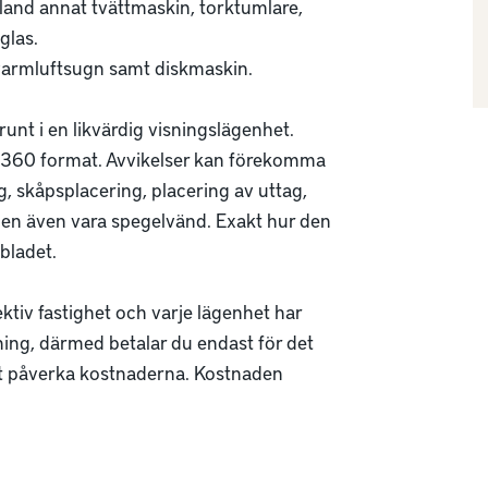
and annat tvättmaskin, torktumlare, 
as. 

varmluftsugn samt diskmaskin. 

 runt i en likvärdig visningslägenhet. 
i 360 format. Avvikelser kan förekomma 
 skåpsplacering, placering av uttag, 
gen även vara spegelvänd. Exakt hur den 
ladet. 

tiv fastighet och varje lägenhet har 
ning, därmed betalar du endast för det 
tt påverka kostnaderna. Kostnaden 