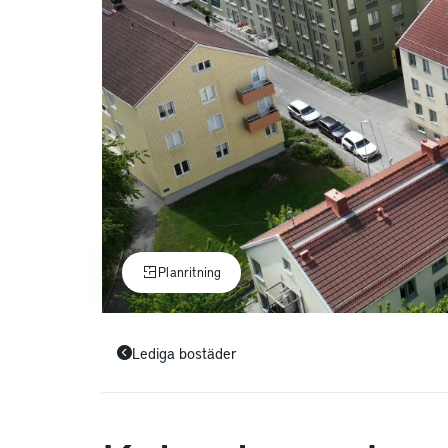
Planritning
Lediga bostäder