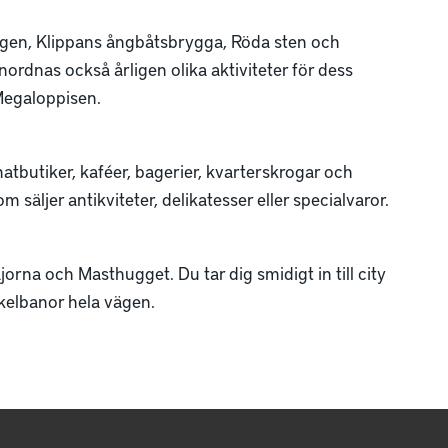
bergen, Klippans ångbåtsbrygga, Röda sten och
ordnas också årligen olika aktiviteter för dess
Megaloppisen.
matbutiker, kaféer, bagerier, kvarterskrogar och
 säljer antikviteter, delikatesser eller specialvaror.
jorna och Masthugget. Du tar dig smidigt in till city
ykelbanor hela vägen.