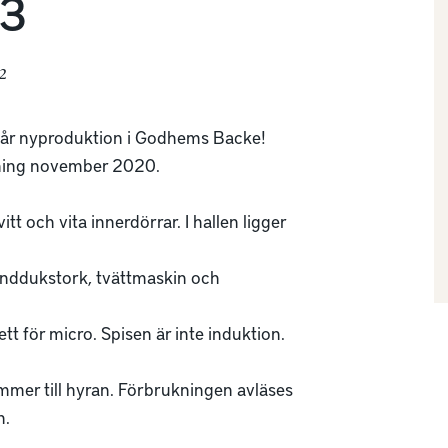
 3
²
vår nyproduktion i Godhems Backe!

tning november 2020.

t och vita innerdörrar. I hallen ligger 
nddukstork, tvättmaskin och 
tt för micro. Spisen är inte induktion.

mmer till hyran. Förbrukningen avläses 
.
