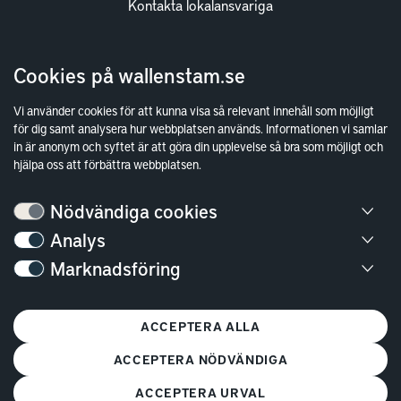
Kontakta lokalansvariga
Wallenstam
Cookies på wallenstam.se
Investor Relations
Vi använder cookies för att kunna visa så relevant innehåll som möjligt
Finansiella rapporter
för dig samt analysera hur webbplatsen används. Informationen vi samlar
in är anonym och syftet är att göra din upplevelse så bra som möjligt och
Sök fakturamottagare
hjälpa oss att förbättra webbplatsen.
Våra fastigheter
Nödvändiga cookies
Hållbarhet
Analys
Jobba hos oss
Marknadsföring
Kontakt
Kundservice
ACCEPTERA ALLA
Göteborg
ACCEPTERA NÖDVÄNDIGA
Stockholm
ACCEPTERA URVAL