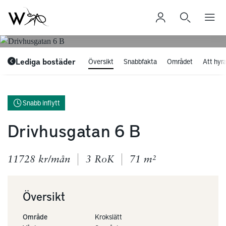
Lediga bostäder
Översikt
Snabbfakta
Området
Att hyra
Snabb inflytt
Drivhusgatan 6 B
11728 kr/mån
3 RoK
71 m²
Översikt
Område
Krokslätt