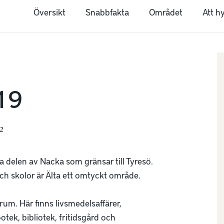
Översikt
Snabbfakta
Området
Att h
19
²
 delen av Nacka som gränsar till Tyresö. 
och skolor är Älta ett omtyckt område.

rum. Här finns livsmedelsaffärer, 
potek, bibliotek, fritidsgård och 