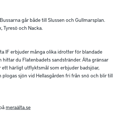
. Bussarna går både till Slussen och Gullmarsplan.
ck, Tyresö och Nacka.
lta IF erbjuder många olika idrotter för blandade
 hittar du Flatenbadets sandstränder. Älta gränsar
 ett härligt utflyktsmål som erbjuder badsjöar,
 plogas sjön vid Hellasgården fri från snö och blir till
 på
meraälta.se