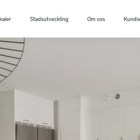
kaler
Stadsutveckling
Om oss
Kundse