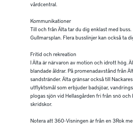
vårdcentral.

Kommunikationer

Till och från Älta tar du dig enklast med buss.
Gullmarsplan. Flera busslinjer kan också ta di
Fritid och rekreation

I Älta är närvaron av motion och idrott hög. Äl
blandade åldrar. På promenadavstånd från Ält
sandstränder. Älta gränsar också till Nackarese
utflyktsmål som erbjuder badsjöar, vandringsle
plogas sjön vid Hellasgården fri från snö och bli
skridskor.

Notera att 360-Visningen är från en 3Rok me