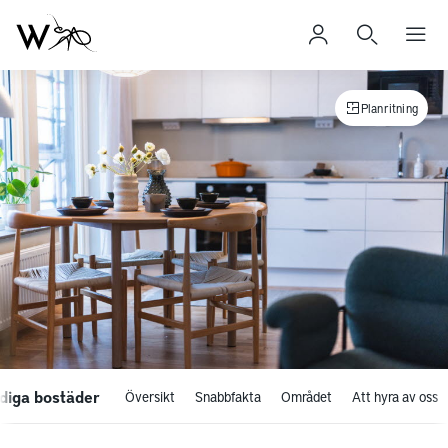
Planritning
diga bostäder
Översikt
Snabbfakta
Området
Att hyra av oss