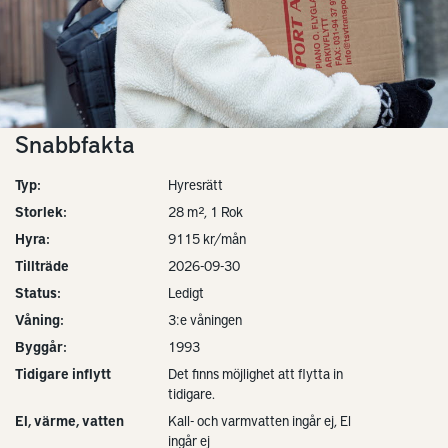
Snabbfakta
Typ:
Hyresrätt
Storlek:
28 m², 1 Rok
Hyra:
9115 kr/mån
Tillträde
2026-09-30
Status:
Ledigt
Våning:
3:e våningen
Byggår:
1993
Tidigare inflytt
Det finns möjlighet att flytta in
tidigare.
El, värme, vatten
Kall- och varmvatten ingår ej, El
ingår ej