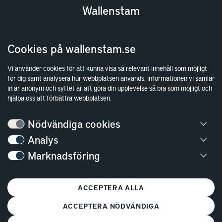
Wallenstam
Investor Relations
Cookies på wallenstam.se
Finansiella rapporter
Sök fakturamottagare
Vi använder cookies för att kunna visa så relevant innehåll som möjligt
Våra fastigheter
för dig samt analysera hur webbplatsen används. Informationen vi samlar
in är anonym och syftet är att göra din upplevelse så bra som möjligt och
Hållbarhet
hjälpa oss att förbättra webbplatsen.
Jobba hos oss
Nödvändiga cookies
Kontakt
Analys
Marknadsföring
Kundservice
Göteborg
ACCEPTERA ALLA
Stockholm
ACCEPTERA NÖDVÄNDIGA