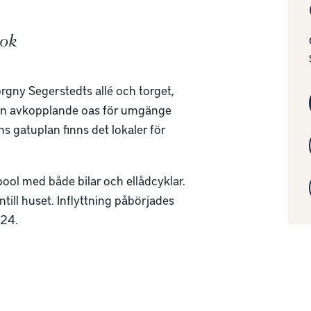
rok
Torgny Segerstedts allé och torget,
 en avkopplande oas för umgänge
 gatuplan finns det lokaler för
spool med både bilar och ellådcyklar.
ntill huset. Inflyttning påbörjades
024.