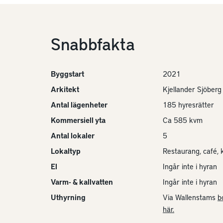
Snabbfakta
Byggstart
2021
Arkitekt
Kjellander Sjöberg
Antal lägenheter
185 hyresrätter
Kommersiell yta
Ca 585 kvm
Antal lokaler
5
Lokaltyp
Restaurang, café, 
El
Ingår inte i hyran
Varm- & kallvatten
Ingår inte i hyran
Uthyrning
Via Wallenstams
b
här.