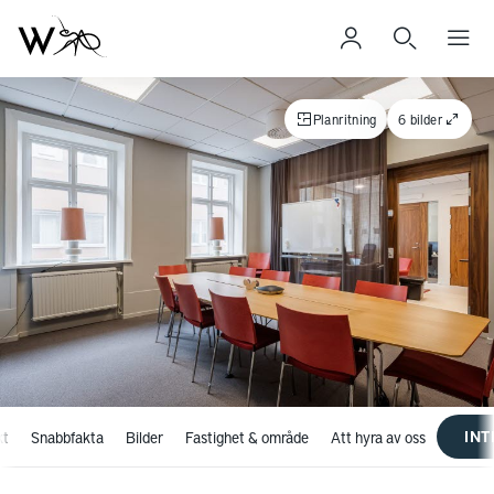
Planritning
6 bilder
IN
kt
Snabbfakta
Bilder
Fastighet & område
Att hyra av oss