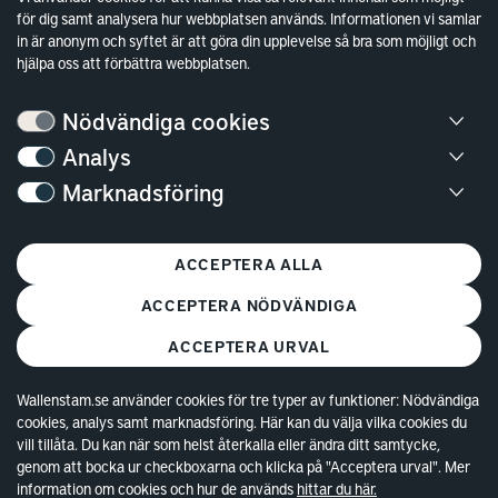
Finansiella rapporter
för dig samt analysera hur webbplatsen används. Informationen vi samlar
in är anonym och syftet är att göra din upplevelse så bra som möjligt och
Sök fakturamottagare
hjälpa oss att förbättra webbplatsen.
Våra fastigheter
Nödvändiga cookies
Hållbarhet
Analys
Jobba hos oss
Marknadsföring
Kontakt
Kundservice
ACCEPTERA ALLA
Göteborg
ACCEPTERA NÖDVÄNDIGA
Stockholm
ACCEPTERA URVAL
Wallenstam.se använder cookies för tre typer av funktioner: Nödvändiga
cookies, analys samt marknadsföring. Här kan du välja vilka cookies du
vill tillåta. Du kan när som helst återkalla eller ändra ditt samtycke,
genom att bocka ur checkboxarna och klicka på "Acceptera urval". Mer
information om cookies och hur de används
hittar du här.
© Copyright 2026 Wallenstam AB (publ)
Cookies